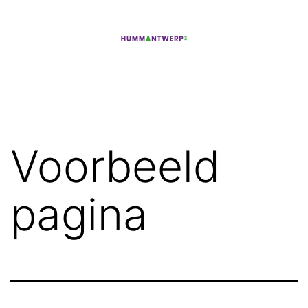
Ga
naar
de
hummantwerp.be
inhoud
Voorbeeld
pagina