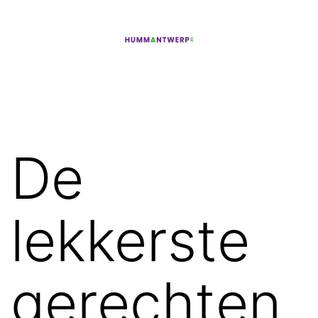
Ga
naar
de
hummantwerp
inhoud
De
lekkerste
gerechten