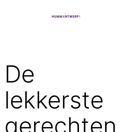
Ga
naar
de
hummantwerp
inhoud
De
lekkerste
gerechten